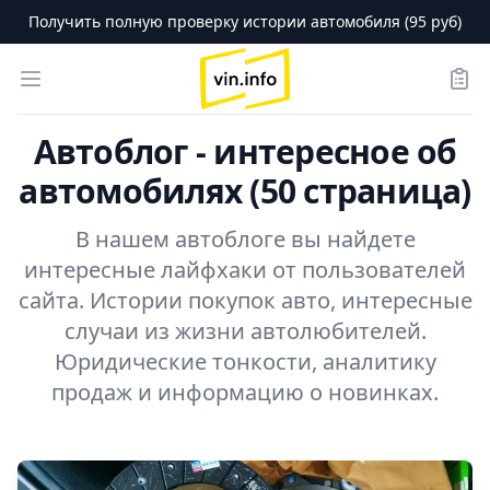
Получить полную проверку истории автомобиля (95 руб)
logo
Open menu
Зака
Автоблог - интересное об
автомобилях (50 страница)
В нашем автоблоге вы найдете
интересные лайфхаки от пользователей
сайта. Истории покупок авто, интересные
случаи из жизни автолюбителей.
Юридические тонкости, аналитику
продаж и информацию о новинках.