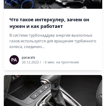
Что такое интеркулер, зачем он
нужен и как работает
В системе турбонаддува энергия выхлопных
газов используется для вращения турбинного
колеса, соединен...
paracels
paracels
20.12.2022
/
~3 мин. на прочтение