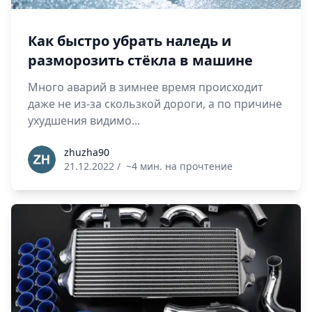
Как быстро убрать наледь и
разморозить стёкла в машине
Много аварий в зимнее время происходит
даже не из-за скользкой дороги, а по причине
ухудшения видимо...
zhuzha90
zhuzha90
21.12.2022
/
~4 мин. на прочтение