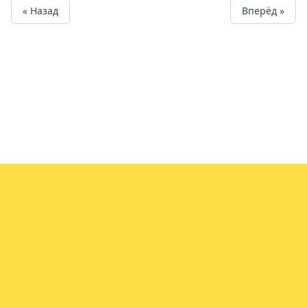
« Назад
Вперёд »
info@vin.info
© 2021-2025. Vin.info - Сервис проверки
автомобилей.