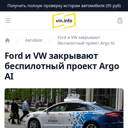
Получить полную проверку истории автомобиля (95 руб)
logo
Open menu
Зака
Ford и VW закрывают
Автоблог
беспилотный проект Argo AI
Проверка авто
Ford и VW закрывают
беспилотный проект Argo
AI