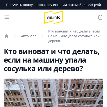
Получить полную проверку истории автомобиля (95 руб)
logo
Open menu
Зака
Кто виноват и что делать, если
Автоблог
на машину упала сосулька или
Проверка авто
дерево?
Кто виноват и что делать,
если на машину упала
сосулька или дерево?