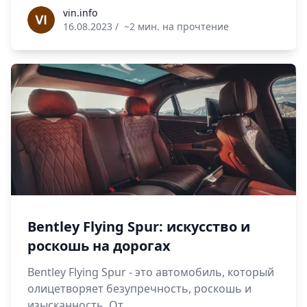
vin.info
vin.info
16.08.2023
/
~2 мин. на прочтение
Bentley Flying Spur: искусство и
роскошь на дорогах
Bentley Flying Spur - это автомобиль, который
олицетворяет безупречность, роскошь и
изысканность. От...