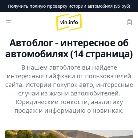
Получить полную проверку истории автомобиля (95 руб)
logo
Open menu
Зака
Автоблог - интересное об
автомобилях (14 страница)
В нашем автоблоге вы найдете
интересные лайфхаки от пользователей
сайта. Истории покупок авто, интересные
случаи из жизни автолюбителей.
Юридические тонкости, аналитику
продаж и информацию о новинках.