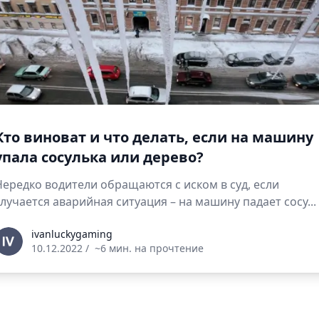
Кто виноват и что делать, если на машину
упала сосулька или дерево?
Нередко водители обращаются с иском в суд, если
случается аварийная ситуация – на машину падает сосу...
vanluckygaming
ivanluckygaming
10.12.2022
/
~6 мин. на прочтение