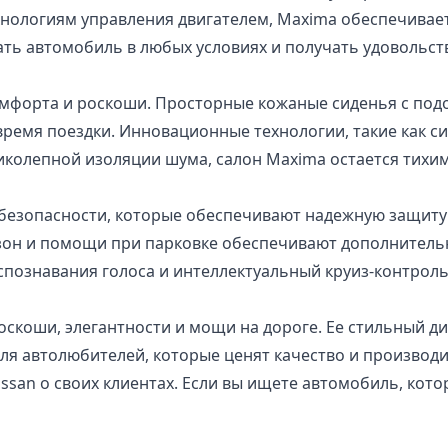
нологиям управления двигателем, Maxima обеспечивает 
ть автомобиль в любых условиях и получать удовольст
омфорта и роскоши. Просторные кожаные сиденья с под
емя поездки. Инновационные технологии, такие как с
ликолепной изоляции шума, салон Maxima остается тихи
безопасности, которые обеспечивают надежную защиту 
зон и помощи при парковке обеспечивают дополнительн
спознавания голоса и интеллектуальный круиз-контроль
оскоши, элегантности и мощи на дороге. Ее стильный д
я автолюбителей, которые ценят качество и производи
san о своих клиентах. Если вы ищете автомобиль, кото