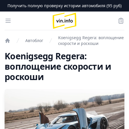
Получить полную проверку истории автомобиля (95 руб)
logo
Open menu
Зака
Koenigsegg Regera: воплощение
Автоблог
скорости и роскоши
Проверка авто
Koenigsegg Regera:
воплощение скорости и
роскоши