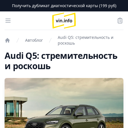
Получить дубликат диагностической карты (199 руб)
logo
Open menu
Зака
Audi Q5: стремительность и
Автоблог
роскошь
Проверка авто
Audi Q5: стремительность
и роскошь