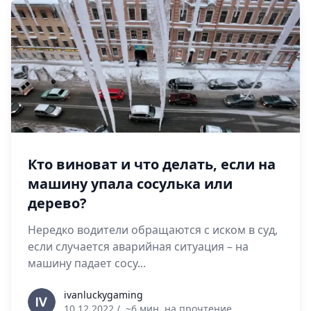
Кто виноват и что делать, если на
машину упала сосулька или
дерево?
Нередко водители обращаются с иском в суд,
если случается аварийная ситуация – на
машину падает сосу...
ivanluckygaming
ivanluckygaming
10.12.2022
/
~6 мин. на прочтение