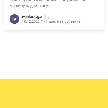
машину падает сосу...
ivanluckygaming
ivanluckygaming
10.12.2022
/
~6 мин. на прочтение