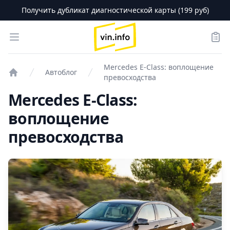
Получить дубликат диагностической карты (199 руб)
logo
Open menu
Зака
Mercedes E-Class: воплощение
Автоблог
превосходства
Проверка авто
Mercedes E-Class:
воплощение
превосходства