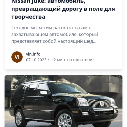
Nissan Juke: автомобиль,
превращающий дорогу в поле для
творчества
Сегодня мы хотим рассказать вам о
захватывающем автомобиле, который
представляет собой настоящий шед...
vin.info
vin.info
07.10.2023
/
~2 мин. на прочтение