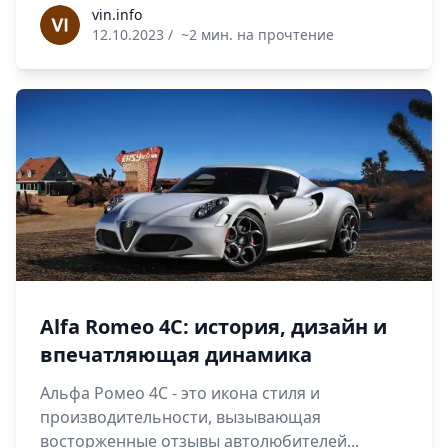
vin.info
vin.info
12.10.2023
/
~2 мин. на прочтение
Alfa Romeo 4C: история, дизайн и
впечатляющая динамика
Альфа Ромео 4C - это икона стиля и
производительности, вызывающая
восторженные отзывы автолюбителей...