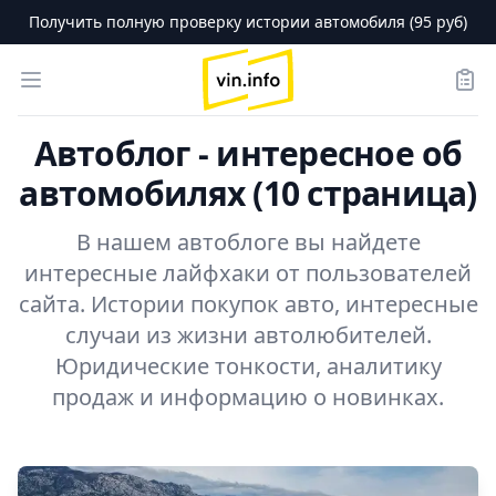
Получить полную проверку истории автомобиля (95 руб)
logo
Open menu
Зака
Автоблог - интересное об
автомобилях (10 страница)
В нашем автоблоге вы найдете
интересные лайфхаки от пользователей
сайта. Истории покупок авто, интересные
случаи из жизни автолюбителей.
Юридические тонкости, аналитику
продаж и информацию о новинках.