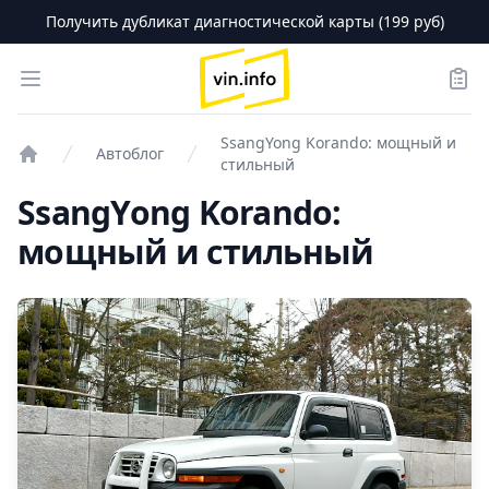
Получить дубликат диагностической карты (199 руб)
logo
Open menu
Зака
SsangYong Korando: мощный и
Автоблог
стильный
Проверка авто
SsangYong Korando:
мощный и стильный