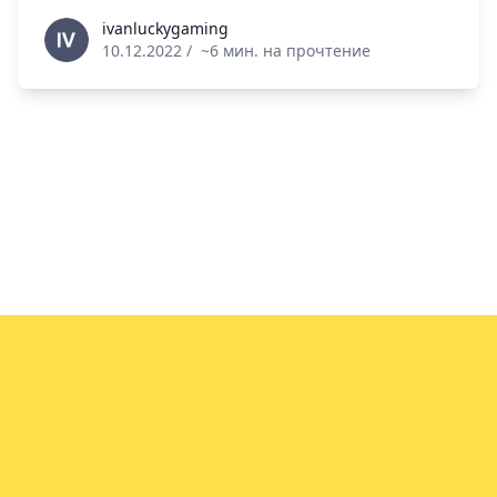
ivanluckygaming
ivanluckygaming
10.12.2022
/
~6 мин. на прочтение
info@vin.info