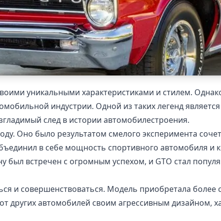
воими уникальными характеристиками и стилем. Однако
мобильной индустрии. Одной из таких легенд является 
изгладимый след в истории автомобилестроения.
году. Оно было результатом смелого эксперимента соче
бъединил в себе мощность спортивного автомобиля и к
у был встречен с огромным успехом, и GTO стал попул
ся и совершенствоваться. Модель приобретала более с
от других автомобилей своим агрессивным дизайном, 