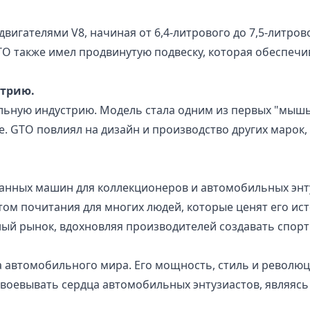
гателями V8, начиная от 6,4-литрового до 7,5-литров
O также имел продвинутую подвеску, которая обеспечи
стрию.
льную индустрию. Модель стала одним из первых "мыш
. GTO повлиял на дизайн и производство других марок,
еланных машин для коллекционеров и автомобильных энт
ом почитания для многих людей, которые ценят его ист
ый рынок, вдохновляя производителей создавать спор
она автомобильного мира. Его мощность, стиль и револ
авоевывать сердца автомобильных энтузиастов, являясь