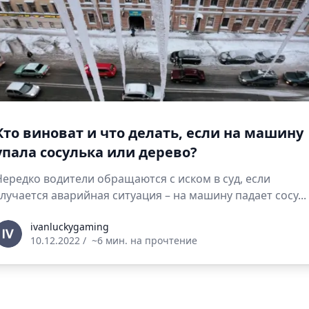
Кто виноват и что делать, если на машину
упала сосулька или дерево?
Нередко водители обращаются с иском в суд, если
случается аварийная ситуация – на машину падает сосу...
vanluckygaming
ivanluckygaming
10.12.2022
/
~6 мин. на прочтение