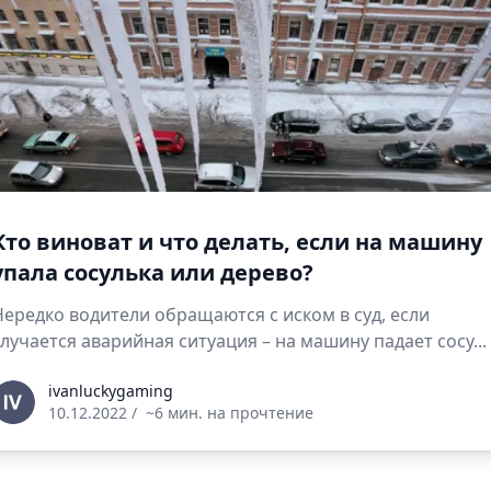
Кто виноват и что делать, если на машину
упала сосулька или дерево?
Нередко водители обращаются с иском в суд, если
случается аварийная ситуация – на машину падает сосу...
vanluckygaming
ivanluckygaming
10.12.2022
/
~6 мин. на прочтение