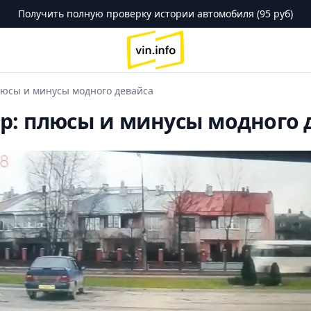
Получить полную проверку истории автомобиля (95 руб)
logo
люсы и минусы модного девайса
р: плюсы и минусы модного 