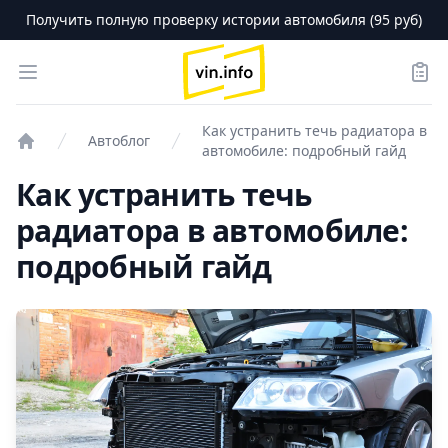
Получить полную проверку истории автомобиля (95 руб)
logo
Open menu
Зака
Как устранить течь радиатора в
Автоблог
автомобиле: подробный гайд
Проверка авто
Как устранить течь
радиатора в автомобиле:
подробный гайд