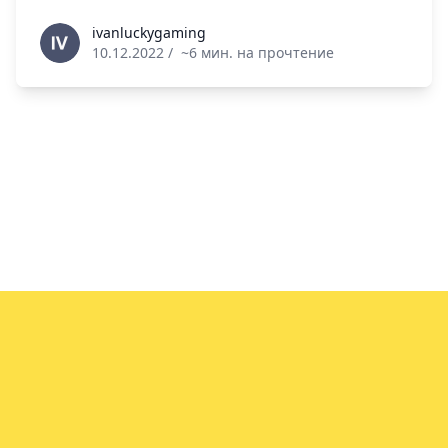
ivanluckygaming
ivanluckygaming
10.12.2022
/
~6 мин. на прочтение
info@vin.info