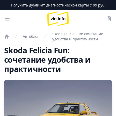
Получить дубликат диагностической карты (199 руб)
logo
Open menu
Зака
Skoda Felicia Fun: сочетание
Автоблог
удобства и практичности
Проверка авто
Skoda Felicia Fun:
сочетание удобства и
практичности