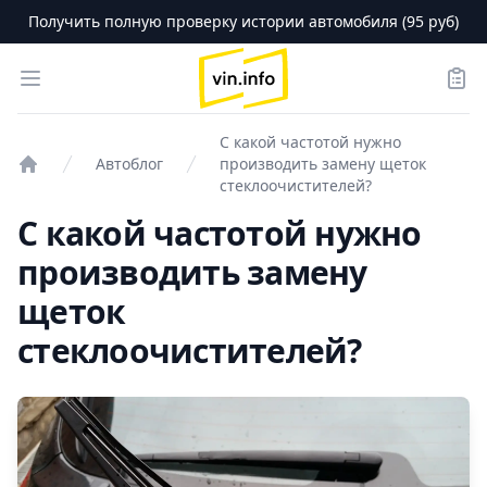
Получить полную проверку истории автомобиля (95 руб)
logo
Open menu
Зака
С какой частотой нужно
Автоблог
производить замену щеток
Проверка авто
стеклоочистителей?
С какой частотой нужно
производить замену
щеток
стеклоочистителей?