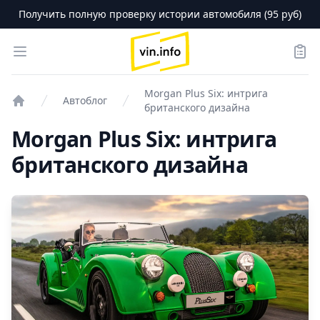
Получить полную проверку истории автомобиля (95 руб)
logo
Open menu
Зака
Morgan Plus Six: интрига
Автоблог
британского дизайна
Проверка авто
Morgan Plus Six: интрига
британского дизайна