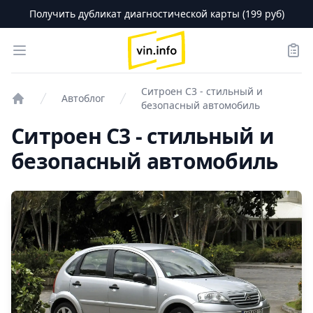
Получить дубликат диагностической карты (199 руб)
logo
Open menu
Зака
Ситроен С3 - стильный и
Автоблог
безопасный автомобиль
Проверка авто
Ситроен С3 - стильный и
безопасный автомобиль