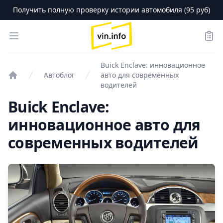
Получить полную проверку истории автомобиля (95 руб)
logo
Open menu
Зака
Buick Enclave: инновационное
Автоблог
авто для современных
Проверка авто
водителей
Buick Enclave:
инновационное авто для
современных водителей