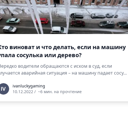
Кто виноват и что делать, если на машину
упала сосулька или дерево?
Нередко водители обращаются с иском в суд, если
случается аварийная ситуация – на машину падает сосу...
vanluckygaming
ivanluckygaming
10.12.2022
/
~6 мин. на прочтение