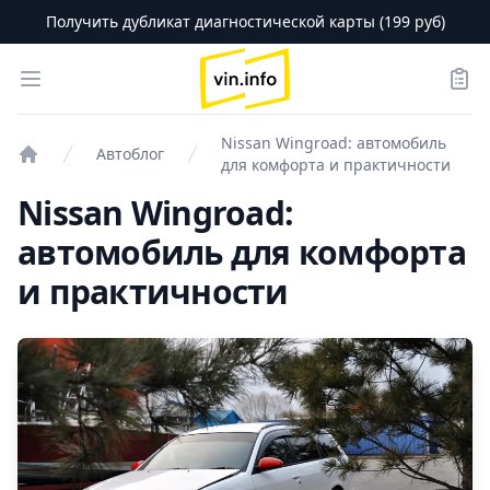
Получить дубликат диагностической карты (199 руб)
logo
Open menu
Зака
Nissan Wingroad: автомобиль
Автоблог
для комфорта и практичности
Проверка авто
Nissan Wingroad:
автомобиль для комфорта
и практичности