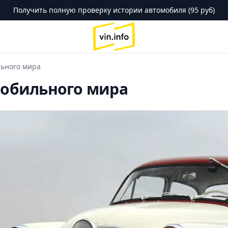
Получить полную проверку истории автомобиля (95 руб)
logo
льного мира
омобильного мира