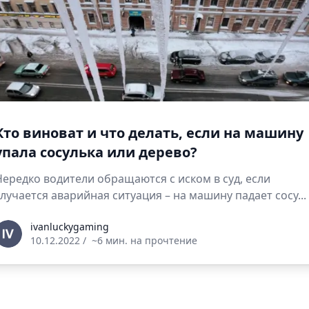
Кто виноват и что делать, если на машину
упала сосулька или дерево?
Нередко водители обращаются с иском в суд, если
случается аварийная ситуация – на машину падает сосу...
vanluckygaming
ivanluckygaming
10.12.2022
/
~6 мин. на прочтение