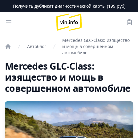
Получить дубликат диагностической карты (199 руб)
logo
Open menu
Зака
Mercedes GLC-Class: изящество
Автоблог
и мощь в совершенном
Проверка авто
автомобиле
Mercedes GLC-Class:
изящество и мощь в
совершенном автомобиле