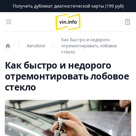
Получить дубликат диагностической карты (199 руб)
logo
Open menu
Зака
Как быстро и недорого
Автоблог
отремонтировать лобовое
Проверка авто
стекло
Как быстро и недорого
отремонтировать лобовое
стекло