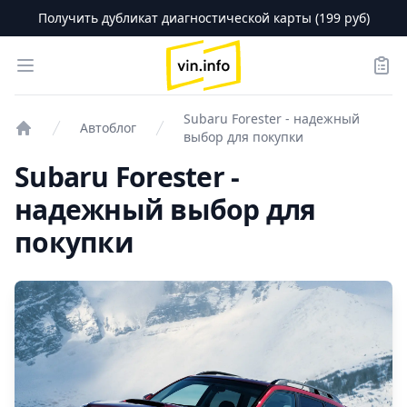
Получить дубликат диагностической карты (199 руб)
logo
Open menu
Зака
Subaru Forester - надежный
Автоблог
выбор для покупки
Проверка авто
Subaru Forester -
надежный выбор для
покупки