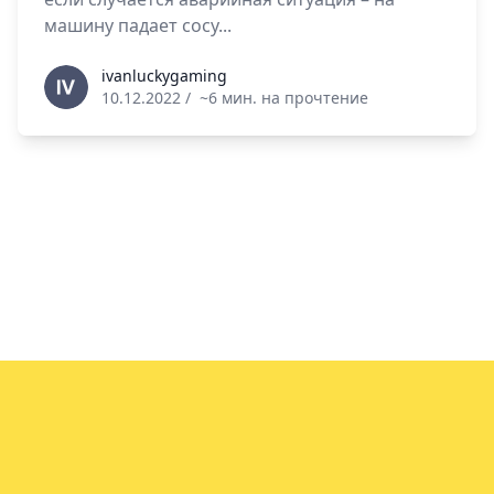
машину падает сосу...
ivanluckygaming
ivanluckygaming
10.12.2022
/
~6 мин. на прочтение