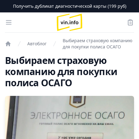
Получить дубликат диагностической карты (199 руб)
logo
Open menu
Зака
Выбираем страховую компанию
Автоблог
для покупки полиса ОСАГО
Проверка авто
Выбираем страховую
компанию для покупки
полиса ОСАГО