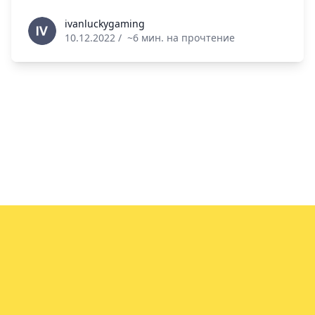
ivanluckygaming
ivanluckygaming
10.12.2022
/
~6 мин. на прочтение
info@vin.info