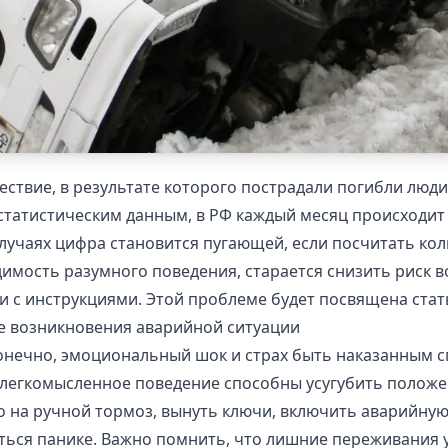
ествие, в результате которого пострадали погибли люд
статистическим данным, в РФ каждый месяц происходит
х случаях цифра становится пугающей, если посчитать к
мость разумного поведения, старается снизить риск в
и с инструкциями. Этой проблеме будет посвящена стат
е возникновения аварийной ситуации
 Конечно, эмоциональный шок и страх быть наказанным 
 легкомысленное поведение способны усугубить положе
о на ручной тормоз, вынуть ключи, включить аварийну
ться панике. Важно помнить, что лишние переживания у