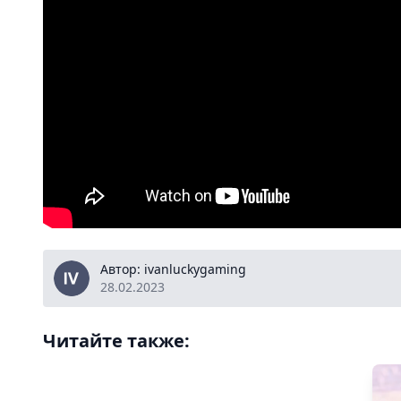
ivanluckygaming
Автор: ivanluckygaming
28.02.2023
Читайте также: