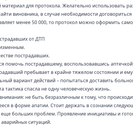
материал для протокола. Желательно использовать ра
Найти виновника, в случае необходимости договориться
вляет менее 50 000, то протокол можно оформить самом
острадавших от ДТП
еизменным.
честве пострадавших.
я помочь пострадавшему, воспользовавшись аптечкой.
традавший пребывает в крайне тяжелом состоянии и ем
ьный вариант действий – попытаться доставить больно
а тактика спасла не одну человеческую жизнь.
 внимания: не быть безразличным к тому, что происход
еся в форме апатии. Стоит держать в сознании следующ
ь еще больших проблем. Проявление инициативы и гото
 аварийных ситуаций.