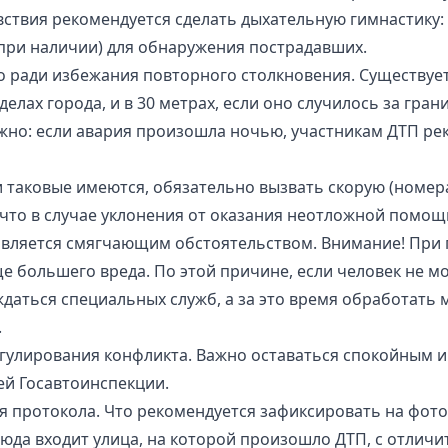
твия рекомендуется сделать дыхательную гимнастику: г
(при наличии) для обнаружения пострадавших.
о ради избежания повторного столкновения. Существует
елах города, и в 30 метрах, если оно случилось за гран
жно: если авария произошла ночью, участникам ДТП ре
аковые имеются, обязательно вызвать скорую (номера:
что в случае уклонения от оказания неотложной помощ
является смягчающим обстоятельством. Внимание! Пр
е большего вреда. По этой причине, если человек не м
ождаться специальных служб, а за это время обработат
.
егулирования конфликта. Важно оставаться спокойным и
ей Госавтоинспекции.
протокола. Что рекомендуется зафиксировать на фотог
юда входит улица, на которой произошло ДТП, с отличи