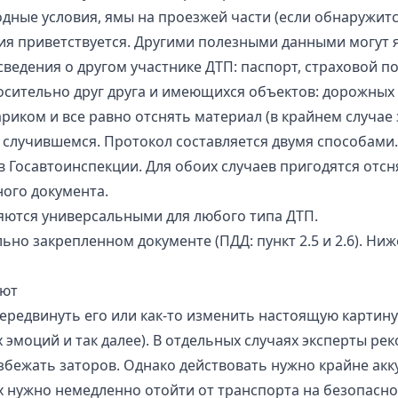
одные условия, ямы на проезжей части (если обнаружит
ия приветствуется. Другими полезными данными могут я
сведения о другом участнике ДТП: паспорт, страховой 
ительно друг друга и имеющихся объектов: дорожных з
иком и все равно отснять материал (в крайнем случае
 о случившемся. Протокол составляется двумя способам
 Госавтоинспекции. Для обоих случаев пригодятся отсн
ного документа.
яются универсальными для любого типа ДТП.
о закрепленном документе (ПДД: пункт 2.5 и 2.6). Ниже
уют
передвинуть его или как-то изменить настоящую картин
 эмоций и так далее). В отдельных случаях эксперты ре
бежать заторов. Однако действовать нужно крайне акк
ях нужно немедленно отойти от транспорта на безопасно