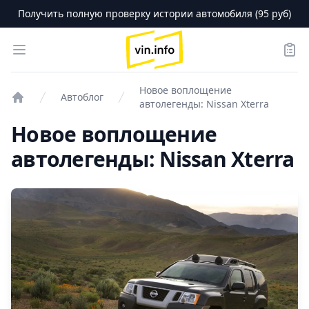
Получить полную проверку истории автомобиля (95 руб)
logo
Open menu
Зака
Новое воплощение
Автоблог
автолегенды: Nissan Xterra
Проверка авто
Новое воплощение
автолегенды: Nissan Xterra