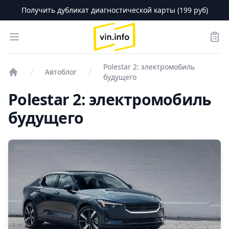
Получить дубликат диагностической карты (199 руб)
logo
Open menu
Зака
Polestar 2: электромобиль
Автоблог
будущего
Проверка авто
Polestar 2: электромобиль
будущего