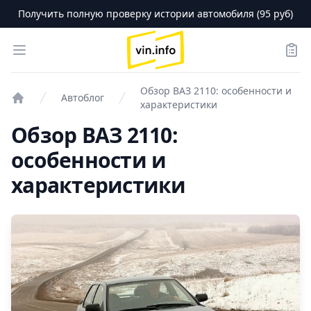
Получить полную проверку истории автомобиля (95 руб)
logo
Open menu
Зака
Обзор ВАЗ 2110: особенности и
Автоблог
характеристики
Проверка авто
Обзор ВАЗ 2110:
особенности и
характеристики