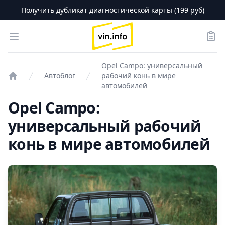
Получить дубликат диагностической карты (199 руб)
logo
Open menu
Зака
Opel Campo: универсальный
Автоблог
рабочий конь в мире
Проверка авто
автомобилей
Opel Campo:
универсальный рабочий
конь в мире автомобилей