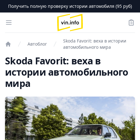
Получить полную проверку истории автомобиля (95 руб)
logo
Open menu
Зака
Skoda Favorit: веха в истории
Автоблог
автомобильного мира
Проверка авто
Skoda Favorit: веха в
истории автомобильного
мира