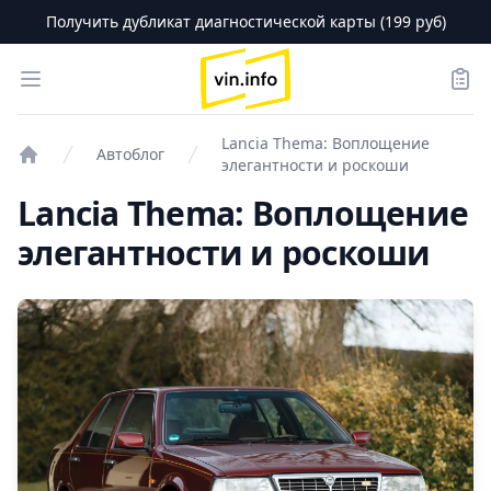
Получить дубликат диагностической карты (199 руб)
logo
Open menu
Зака
Lancia Thema: Воплощение
Автоблог
элегантности и роскоши
Проверка авто
Lancia Thema: Воплощение
элегантности и роскоши