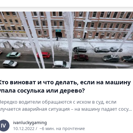
Кто виноват и что делать, если на машину
упала сосулька или дерево?
Нередко водители обращаются с иском в суд, если
случается аварийная ситуация – на машину падает сосу...
vanluckygaming
ivanluckygaming
10.12.2022
/
~6 мин. на прочтение