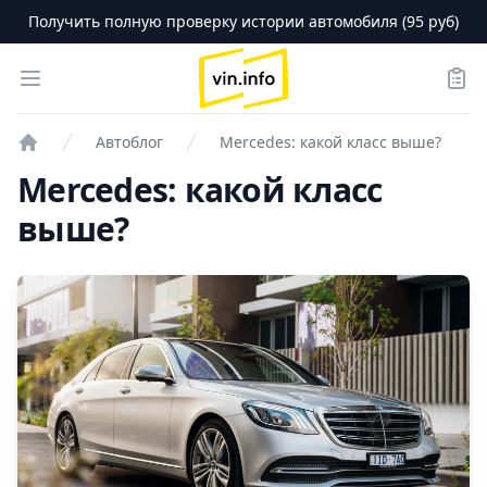
Получить полную проверку истории автомобиля (95 руб)
logo
Open menu
Зака
Автоблог
Mercedes: какой класс выше?
Проверка авто
Mercedes: какой класс
выше?