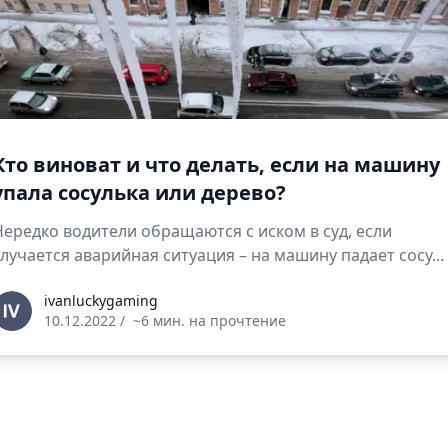
Кто виноват и что делать, если на машину
упала сосулька или дерево?
Нередко водители обращаются с иском в суд, если
случается аварийная ситуация – на машину падает сосу...
vanluckygaming
ivanluckygaming
10.12.2022
/
~6 мин. на прочтение