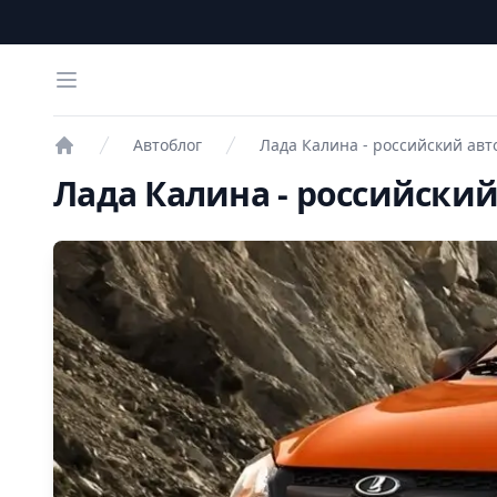
Open menu
Автоблог
Лада Калина - российский авт
Проверка авто
Лада Калина - российски