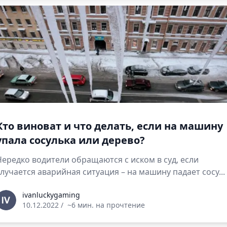
Кто виноват и что делать, если на машину
упала сосулька или дерево?
Нередко водители обращаются с иском в суд, если
случается аварийная ситуация – на машину падает сосу...
vanluckygaming
ivanluckygaming
10.12.2022
/
~6 мин. на прочтение