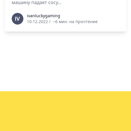
машину падает сосу...
ivanluckygaming
ivanluckygaming
10.12.2022
/
~6 мин. на прочтение
info@vin.info