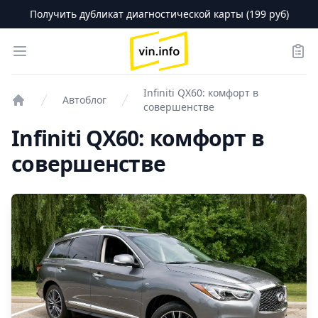
Получить дубликат диагностической карты (199 руб)
logo
Open menu
Зака
Infiniti QX60: комфорт в
Автоблог
совершенстве
Проверка авто
Infiniti QX60: комфорт в
совершенстве