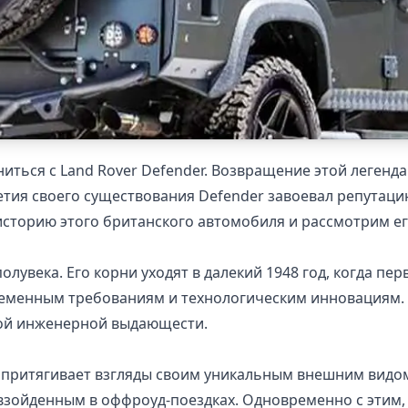
иться с Land Rover Defender. Возвращение этой леген
етия своего существования Defender завоевал репутац
 историю этого британского автомобиля и рассмотрим ег
олувека. Его корни уходят в далекий 1948 год, когда пе
ременным требованиям и технологическим инновациям. 
кой инженерной выдающести.
er притягивает взгляды своим уникальным внешним видо
взойденным в оффроуд-поездках. Одновременно с этим, 