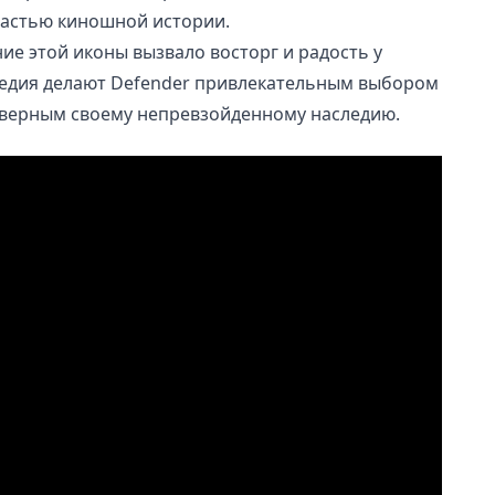
астью киношной истории.
ие этой иконы вызвало восторг и радость у
ледия делают Defender привлекательным выбором
я верным своему непревзойденному наследию.