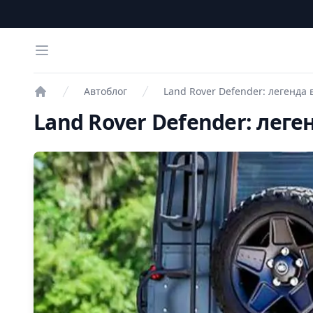
Open menu
Автоблог
Land Rover Defender: легенда
Проверка авто
Land Rover Defender: лег