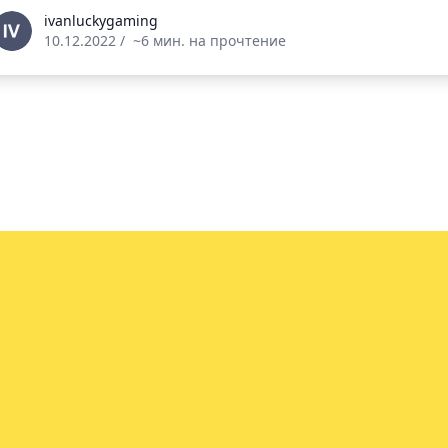
vanluckygaming
ivanluckygaming
10.12.2022
/
~6 мин. на прочтение
info@vin.info
ей.
ое соглашение