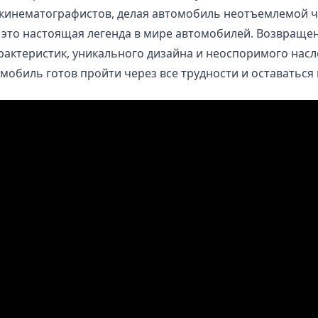
кинематографистов, делая автомобиль неотъемлемой ч
, это настоящая легенда в мире автомобилей. Возвращен
рактеристик, уникального дизайна и неоспоримого нас
омобиль готов пройти через все трудности и оставатьс