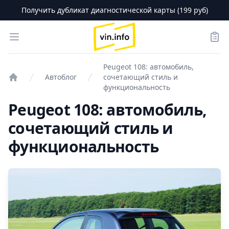
Получить дубликат диагностической карты (199 руб)
logo
Open menu
Зака
Peugeot 108: автомобиль,
Автоблог
сочетающий стиль и
Проверка авто
функциональность
Peugeot 108: автомобиль,
сочетающий стиль и
функциональность