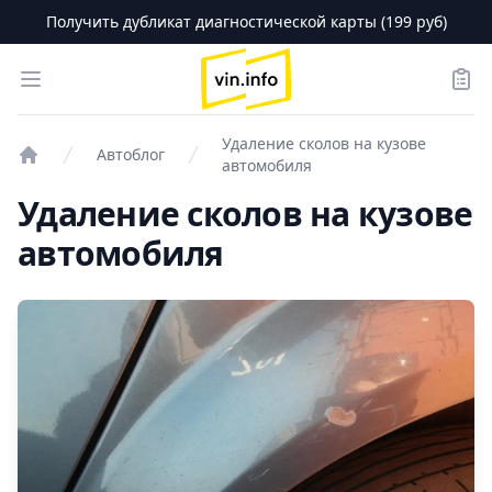
Получить дубликат диагностической карты (199 руб)
logo
Open menu
Зака
Удаление сколов на кузове
Автоблог
автомобиля
Проверка авто
Удаление сколов на кузове
автомобиля