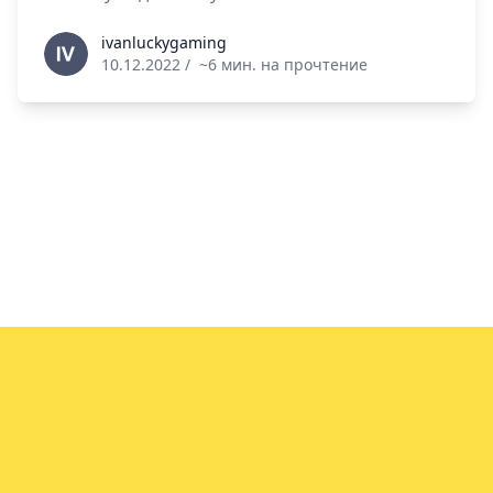
ivanluckygaming
ivanluckygaming
10.12.2022
/
~6 мин. на прочтение
info@vin.info