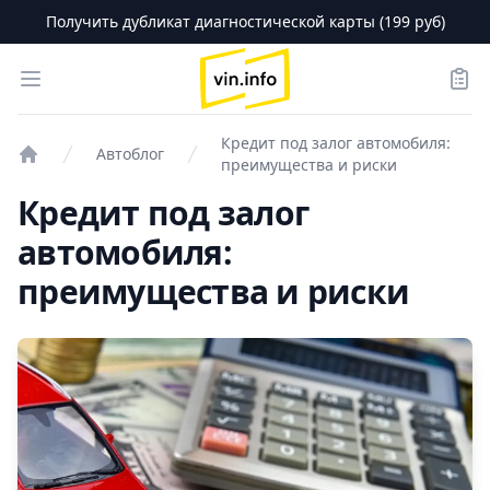
Получить дубликат диагностической карты (199 руб)
logo
Open menu
Зака
Кредит под залог автомобиля:
Автоблог
преимущества и риски
Проверка авто
Кредит под залог
автомобиля:
преимущества и риски