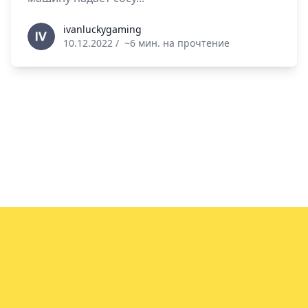
ivanluckygaming
ivanluckygaming
10.12.2022
/
~6 мин. на прочтение
info@vin.info