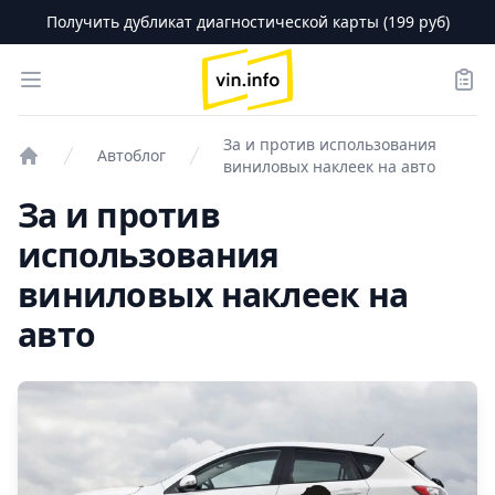
Получить дубликат диагностической карты (199 руб)
logo
Open menu
Зака
За и против использования
Автоблог
виниловых наклеек на авто
Проверка авто
За и против
использования
виниловых наклеек на
авто