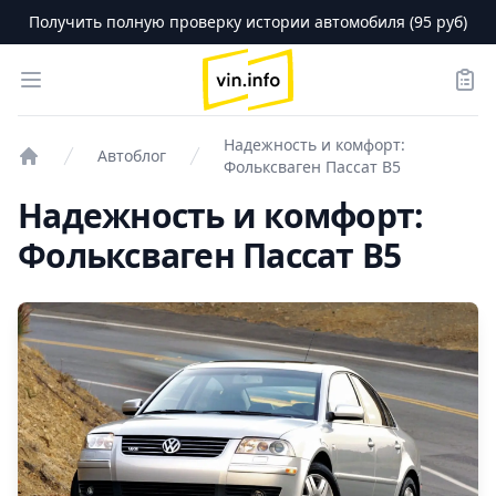
Получить полную проверку истории автомобиля (95 руб)
logo
Open menu
Зака
Надежность и комфорт:
Автоблог
Фольксваген Пассат B5
Проверка авто
Надежность и комфорт:
Фольксваген Пассат B5