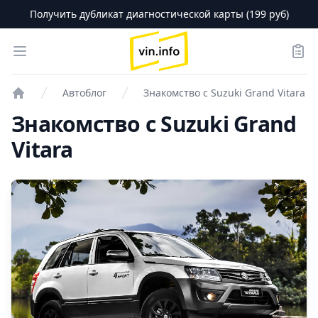
Получить дубликат диагностической карты (199 руб)
logo
Open menu
Зака
Автоблог
Знакомство с Suzuki Grand Vitara
Проверка авто
Знакомство с Suzuki Grand
Vitara