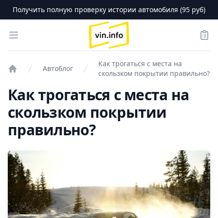
Получить полную проверку истории автомобиля (95 руб)
logo
Open menu
Зака
Как трогаться с места на
Автоблог
скользком покрытии правильно?
Проверка авто
Как трогаться с места на
скользком покрытии
правильно?