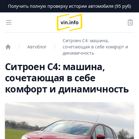
Получить полную проверку истории автомобиля (95 руб)
logo
Open menu
Зака
Ситроен С4: машина,
Автоблог
сочетающая в себе комфорт и
Проверка авто
динамичность
Ситроен С4: машина,
сочетающая в себе
комфорт и динамичность