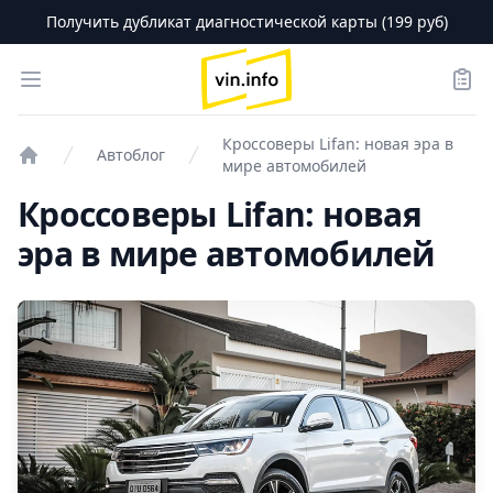
Получить дубликат диагностической карты (199 руб)
logo
Open menu
Зака
Кроссоверы Lifan: новая эра в
Автоблог
мире автомобилей
Проверка авто
Кроссоверы Lifan: новая
эра в мире автомобилей