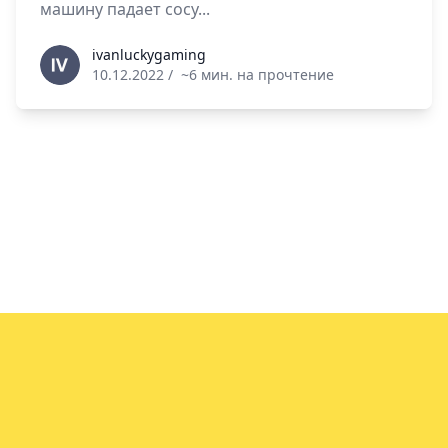
машину падает сосу...
ivanluckygaming
ivanluckygaming
10.12.2022
/
~6 мин. на прочтение
info@vin.info