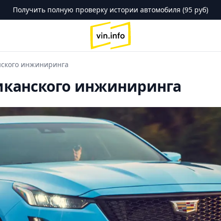
Получить полную проверку истории автомобиля (95 руб)
logo
анского инжиниринга
ериканского инжиниринга