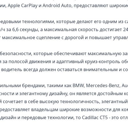
ии, Apple CarPlay и Android Auto, предоставляют широ
редовыми технологиями, которые делают его одним из 
/ч за 6,6 секунды, а максимальная скорость достигает 2
т максимальное сцепление с дорогой и повышает управ
й безопасности, которые обеспечивают максимальную за
я за полосой движения и адаптивный круиз-контроль о
о, водитель всегда должен оставаться внимательным и 
льными брендами, такими как BMW, Mercedes-Benz, Audi
ности и элегантному дизайну, он является достойным 
ый сочетает в себе высокую технологичность, элегантны
редоставляет владельцам широкие возможности для ко
изайн и передовые технологии, то Cadillac CT5 - это о