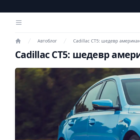
Open menu
Автоблог
Cadillac CT5: шедевр америк
Проверка авто
Cadillac CT5: шедевр ам