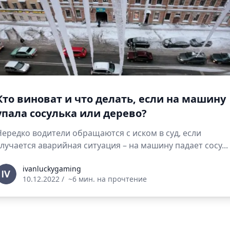
Кто виноват и что делать, если на машину
упала сосулька или дерево?
Нередко водители обращаются с иском в суд, если
случается аварийная ситуация – на машину падает сосу...
vanluckygaming
ivanluckygaming
10.12.2022
/
~6 мин. на прочтение