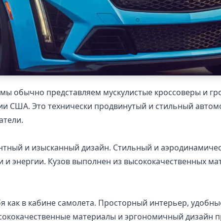
ы обычно представляем мускулистые кроссоверы и громк
и США. Это технически продвинутый и стильный автомо
атели.
егантный и изысканный дизайн. Стильный и аэродинамиче
 энергии. Кузов выполнен из высококачественных мате
себя как в кабине самолета. Просторный интерьер, удоб
ококачественные материалы и эргономичный дизайн пр