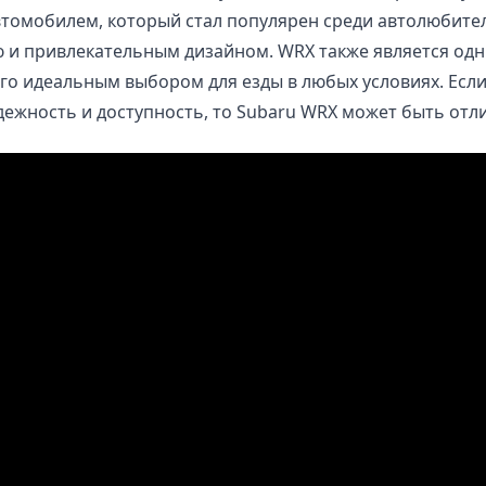
томобилем, который стал популярен среди автолюбител
 и привлекательным дизайном. WRX также является одн
го идеальным выбором для езды в любых условиях. Есл
дежность и доступность, то Subaru WRX может быть отл