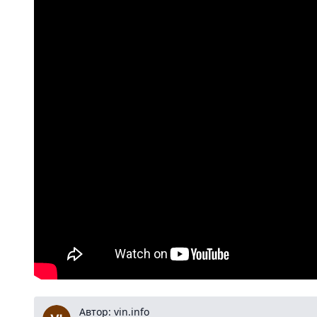
vin.info
Автор: vin.info