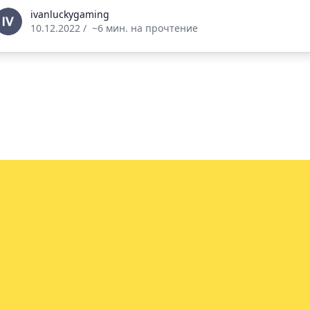
vanluckygaming
ivanluckygaming
10.12.2022
/
~6 мин. на прочтение
info@vin.info
ей.
ое соглашение