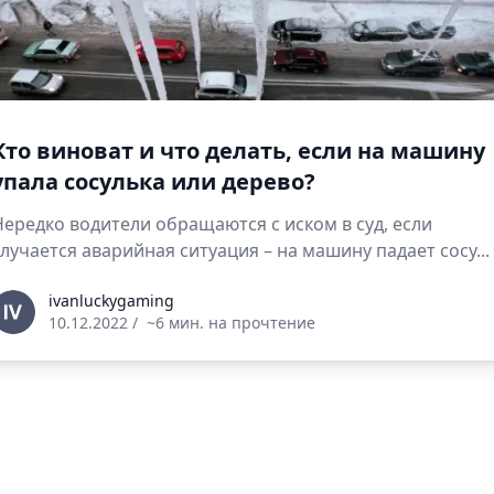
Кто виноват и что делать, если на машину
упала сосулька или дерево?
Нередко водители обращаются с иском в суд, если
случается аварийная ситуация – на машину падает сосу...
vanluckygaming
ivanluckygaming
10.12.2022
/
~6 мин. на прочтение